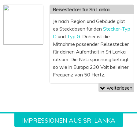
4,3 EUR
Privatfahrer (Guide):
3
Mahlzeit (mittlerer
EUR/Tag
Reisestecker für Sri Lanka
Preis):
4,7 EUR
Kofferträger im Hotel:
Je nach Region und Gebäude gibt
Coca-Cola / Pepsi
50 LKR/Gepäckstück
es Steckdosen für den
Stecker-Typ
(0,33 l):
0,5 EUR
Reinigungskräfte im
D
und
Typ G
. Daher ist die
Supermärkte
Hotel:
100 LKR/Tag
Mitnahme passender Reisestecker
Äpfel (1 kg):
1,9 EUR
Kellner:
10 % auf den
für deinen Aufenthalt in Sri Lanka
Wasser (1,5 l ohne
Rechnungsbetrag*
ratsam. Die Netzspannung beträgt
Kohlensäure):
0,5 EUR
Schuhaufpasser vor
so wie in Europa 230 Volt bei einer
Einheimische
Tempeln:
20 LKR
Frequenz von 50 Hertz.
Biersorten (0,5 l):
1,6
*Prozentualer Aufschlag,
EUR
weiterlesen
Marlboro (1 Schachtel):
wenn kein
4,6 EUR
Bedienungszuschlag
Transport
inkludiert ist
Zugfahrt (Colombo
IMPRESSIONEN AUS SRI LANKA
nach Hikkaduwa):
1-2
EUR