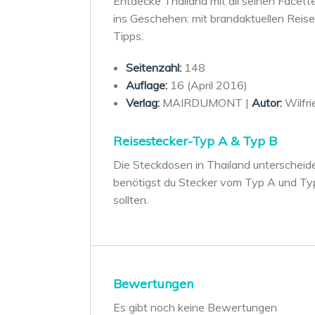
Entdecke Thailand mit all seinen Facett
ins Geschehen: mit brandaktuellen Reisei
Tipps.
Seitenzahl:
148
Auflage:
16 (April 2016)
Verlag:
MAIRDUMONT |
Autor:
Wilfr
Reisestecker-Typ A & Typ B
Die Steckdosen in Thailand unterscheide
benötigst du Stecker vom Typ A und Typ 
sollten.
Bewertungen
Es gibt noch keine Bewertungen