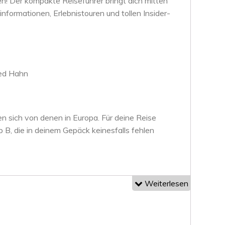
en! Der kompakte Reiseführer bringt dich mitten
nformationen, Erlebnistouren und tollen Insider-
ied Hahn
n sich von denen in Europa. Für deine Reise
B, die in deinem Gepäck keinesfalls fehlen
Weiterlesen